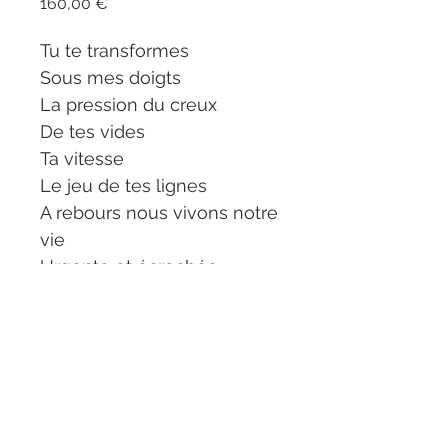
Prix
160,00 €
Tu te transformes
Sous mes doigts
La pression du creux
De tes vides
Ta vitesse
Le jeu de tes lignes
A rebours nous vivons notre
vie
Urgente et écrochée
Technique
format 60*60cm
Livraison
chassis large 3D 4cm
tranches de la toile en blanc
Les frais d expédition sont visibles
Techniques: Peinture acrylique
sur le dernier écran avant paiement.