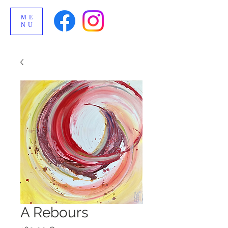
ME
NU
A Rebours