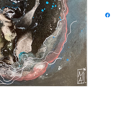
chassis classique
Les frais d expédit
écran avant paieme
tranches de la toil
les CGV.
Techniques: Peintu
vernis mat
2023