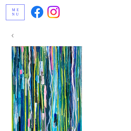
ME
NU