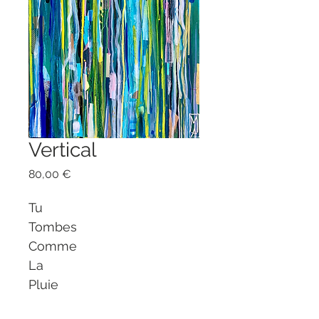
Vertical
Prix
80,00 €
Tu
Tombes
Comme
La
Pluie
Verticale